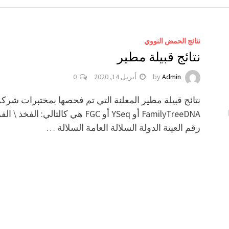
نتائج الحمض النووي
نتائج قبيلة مطير
Admin
by
أبريل 14, 2020
0
نتائج قبيلة مطير المعلنة التي تم فحصها بمختبرات شركة
FamilyTreeDNA أو YSeq أو FGC هي كالتالي: الفخذ \ 
رقم العينة الدولة السلالة العامة السلالة …