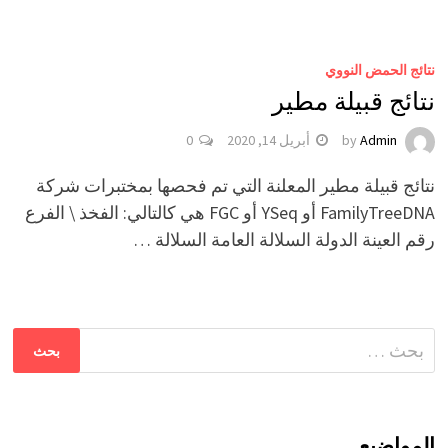
نتائج الحمض النووي
نتائج قبيلة مطير
Admin
by
أبريل 14, 2020
0
نتائج قبيلة مطير المعلنة التي تم فحصها بمختبرات شركة
FamilyTreeDNA أو YSeq أو FGC هي كالتالي: الفخذ \ الفرع
رقم العينة الدولة السلالة العامة السلالة …
البحث
عن:
المواضيع